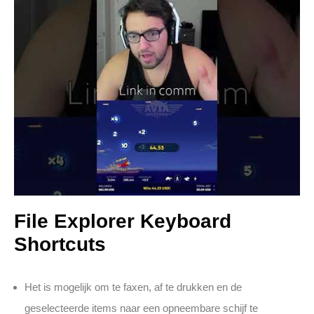
File Explorer Keyboard
Shortcuts
Het is mogelijk om te faxen, af te drukken en de
geselecteerde items naar een opneembare schijf te