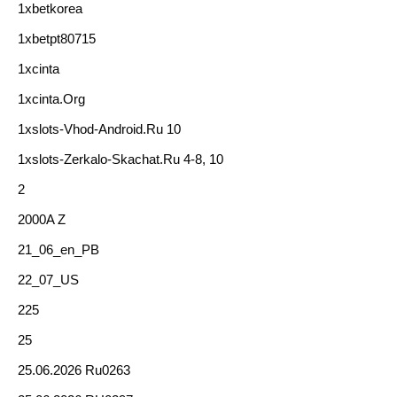
1xbetkorea
1xbetpt80715
1xcinta
1xcinta.org
1xslots-Vhod-Android.ru 10
1xslots-Zerkalo-Skachat.ru 4-8, 10
2
2000A Z
21_06_en_PB
22_07_US
225
25
25.06.2026 Ru0263