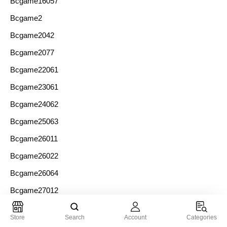
Bcgame16057
Bcgame2
Bcgame2042
Bcgame2077
Bcgame22061
Bcgame23061
Bcgame24062
Bcgame25063
Bcgame26011
Bcgame26022
Bcgame26064
Bcgame27012
Bcgame27013
Store
Search
Account
Categories
Bcgame27064