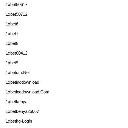
1xbet50617
1xbet50712
1xbet6
1xbet7
1xbet8
1xbet80412
1xbet9
1xbetcm.net
1xbetinddownload
1xbetinddownload.com
1xbetkenya
1xbetkenya25067
1xbetkg-Login