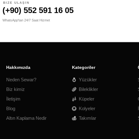
BIZE ULAŞIN
(+90) 552 591 16 05
WhatsApp'tan 24/7 Saat Hizmet
Hakkımızda
Kategoriler
Neden Sewar?
Yüzükler
Biz kimiz
Bileklikler
İletişim
Küpeler
Blog
Kolyeler
Altın Kaplama Nedir
Takımlar