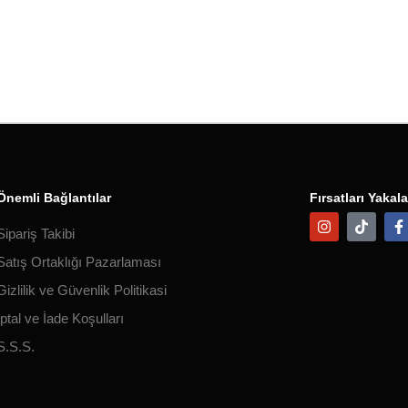
Önemli Bağlantılar
Fırsatları Yakala
Sipariş Takibi
Satış Ortaklığı Pazarlaması
Gizlilik ve Güvenlik Politikasi
İptal ve İade Koşulları
S.S.S.