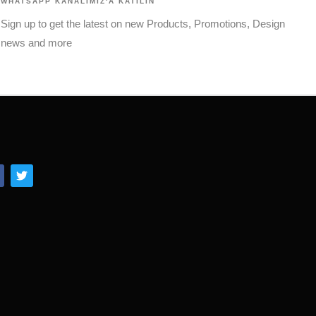
WHATSAPP KANALIMIZ'A KATILIN
Sign up to get the latest on new Products, Promotions, Design
news and more