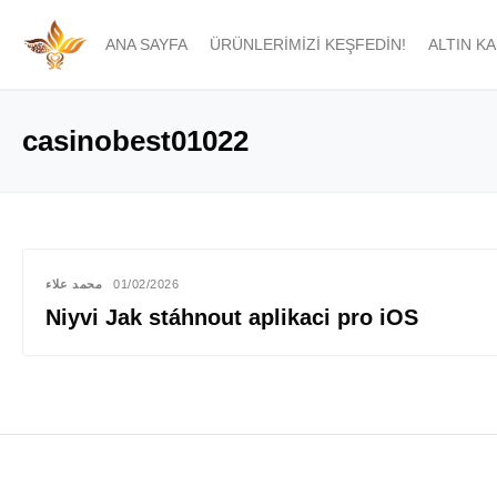
ANA SAYFA
ÜRÜNLERIMIZI KEŞFEDIN!
ALTIN K
casinobest01022
محمد علاء
01/02/2026
Niyvi Jak stáhnout aplikaci pro iOS