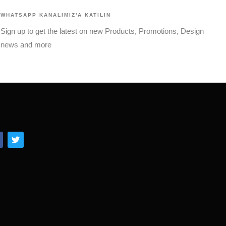
WHATSAPP KANALIMIZ'A KATILIN
Sign up to get the latest on new Products, Promotions, Design
news and more