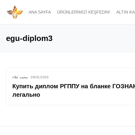
ANA SAYFA
ÜRÜNLERIMIZI KEŞFEDIN!
ALTIN K
egu-diplom3
محمد علاء
09/01/2026
Купить диплом РГППУ на бланке ГОЗНАК
легально