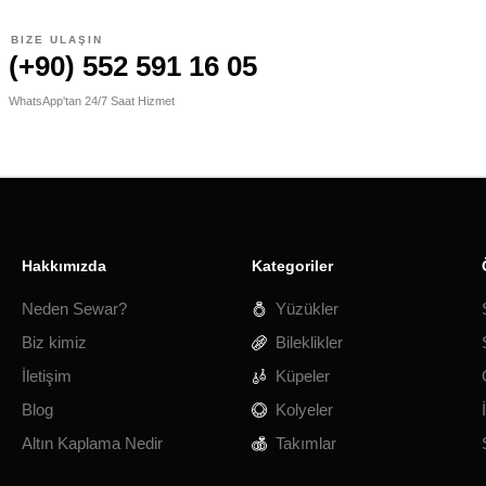
BIZE ULAŞIN
(+90) 552 591 16 05
WhatsApp'tan 24/7 Saat Hizmet
Hakkımızda
Kategoriler
Neden Sewar?
Yüzükler
Biz kimiz
Bileklikler
İletişim
Küpeler
Blog
Kolyeler
Altın Kaplama Nedir
Takımlar