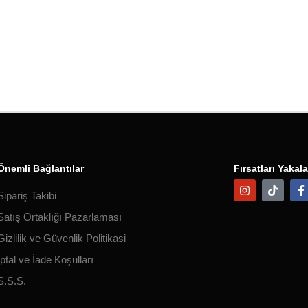
Önemli Bağlantılar
Fırsatları Yakala
Sipariş Takibi
Satış Ortaklığı Pazarlaması
Gizlilik ve Güvenlik Politikasi
İptal ve İade Koşulları
S.S.S.