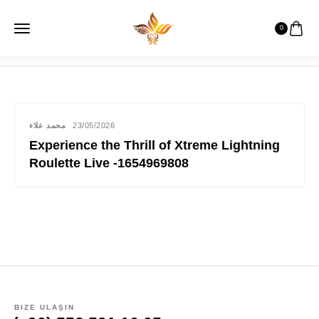
odiatastykhana
0
محمد علاء
23/05/2026
Experience the Thrill of Xtreme Lightning
Roulette Live -1654969808
BIZE ULAŞIN