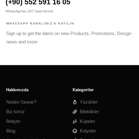
(+90) 552 591 16 05
WhatsApp'tan 24/7 Saat Hizmet
WHATSAPP KANALIMIZ'A KATILIN
Sign up to get the latest on new Products, Promotions, Design
news and more
Hakkımızda
Kategoriler
Neden Sewar?
Yüzükler
Biz kimiz
Bileklikler
İletişim
Küpeler
Blog
Kolyeler