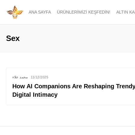
ANA SAYFA
ÜRÜNLERIMIZI KEŞFEDIN!
ALTIN K
Sex
محمد علاء
11/12/2025
How AI Companions Are Reshaping Trendy
Digital Intimacy