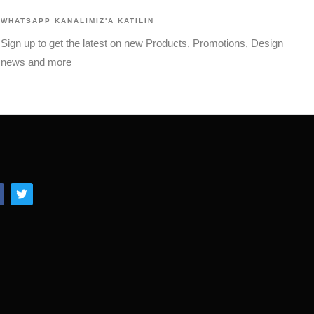
WHATSAPP KANALIMIZ'A KATILIN
Sign up to get the latest on new Products, Promotions, Design
news and more