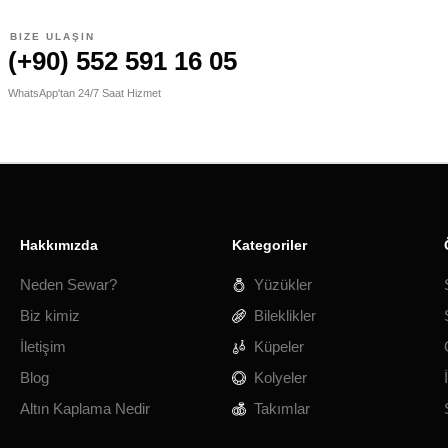
BIZE ULAŞIN
(+90) 552 591 16 05
WhatsApp'tan 24/7 Saat Hizmet
Hakkımızda
Kategoriler
Neden Sewar?
Yüzükler
Biz kimiz
Bileklikler
İletişim
Küpeler
Blog
Kolyeler
Altın Kaplama Nedir
Takımlar