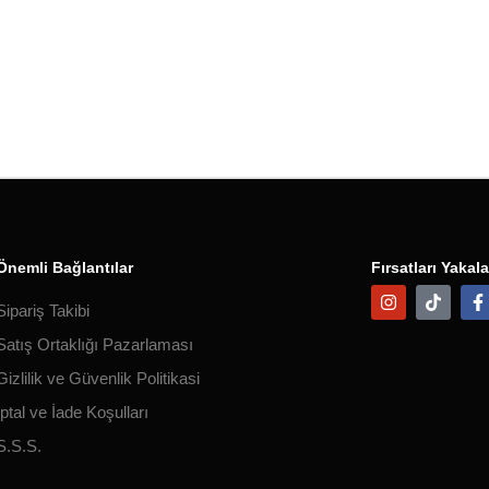
Önemli Bağlantılar
Fırsatları Yakala
Sipariş Takibi
Satış Ortaklığı Pazarlaması
Gizlilik ve Güvenlik Politikasi
İptal ve İade Koşulları
S.S.S.