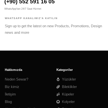
(+90) 552 591 16 05
WhatsApp'tan 24/7 Saat Hizmet
WHATSAPP KANALIMIZ'A KATILIN
Sign up to get the latest on new Products, Promotions, Design
news and more
Hakkımızda
Kategoriler
Neden Sewar?
Yüzükler
Biz kimiz
Bileklikler
İletişim
Küpeler
Blog
Kolyeler