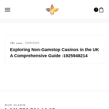
powershift
0
محمد علاء
19/05/2026
Exploring Non-Gamstop Casinos in the UK
A Comprehensive Guide -1925948214
BIZE ULAŞIN