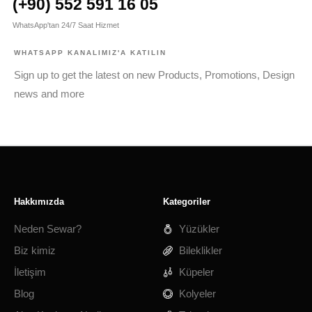
(+90) 552 591 16 05
WhatsApp'tan 24/7 Saat Hizmet
WHATSAPP KANALIMIZ'A KATILIN
Sign up to get the latest on new Products, Promotions, Design
news and more
Hakkımızda
Kategoriler
Neden Sewar?
Yüzükler
Biz kimiz
Bileklikler
İletişim
Küpeler
Blog
Kolyeler