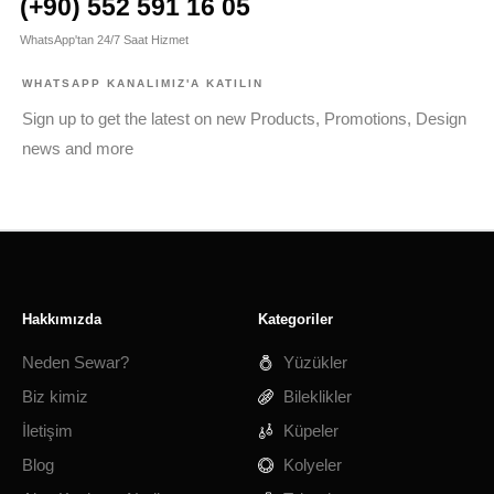
(+90) 552 591 16 05
WhatsApp'tan 24/7 Saat Hizmet
WHATSAPP KANALIMIZ'A KATILIN
Sign up to get the latest on new Products, Promotions, Design
news and more
Hakkımızda
Kategoriler
Neden Sewar?
Yüzükler
Biz kimiz
Bileklikler
İletişim
Küpeler
Blog
Kolyeler