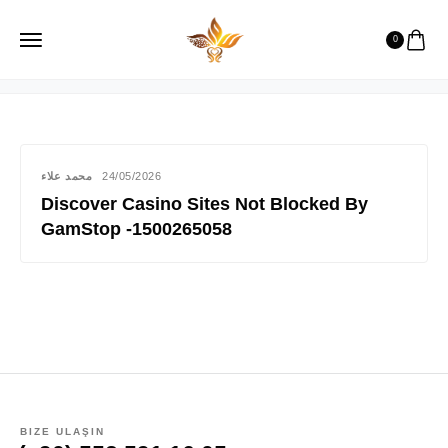
meekin
0
محمد علاء
24/05/2026
Discover Casino Sites Not Blocked By
GamStop -1500265058
BIZE ULAŞIN