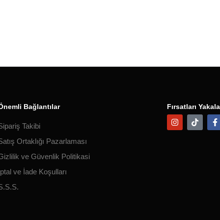
Önemli Bağlantılar
Fırsatları Yakala
Sipariş Takibi
Satış Ortaklığı Pazarlaması
Gizlilik ve Güvenlik Politikasi
İptal ve İade Koşulları
S.S.S.