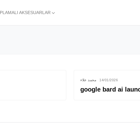
APLAMALI AKSESUARLAR
محمد علاء
14/01/2026
google bard ai laun