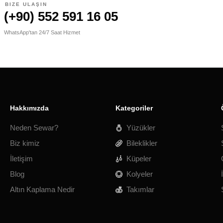
BIZE ULAŞIN
(+90) 552 591 16 05
WhatsApp'tan 24/7 Saat Hizmet
Hakkımızda
Kategoriler
Neden Sewar?
Yüzükler
Biz kimiz
Bileklikler
İletişim
Küpeler
Blog
Kolyeler
Altın Kaplama Nedir
Takımlar