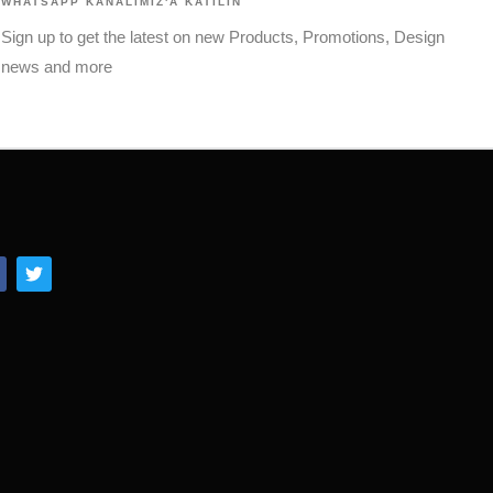
WHATSAPP KANALIMIZ'A KATILIN
Sign up to get the latest on new Products, Promotions, Design
news and more