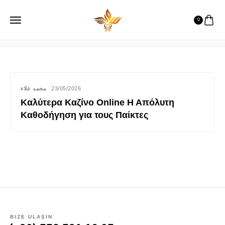
metadeftero
0
محمد علاء
23/05/2026
Καλύτερα Καζίνο Online Η Απόλυτη
Καθοδήγηση για τους Παίκτες
BIZE ULAŞIN