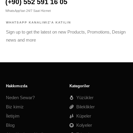
(+90) 552 591 16 05
WhatsApp'tan 24/7 Saat Hizmet
WHATSAPP KANALIMIZ'A KATILIN
Sign up to get the latest on new Products, Promotions, Design
news and more
Hakkımızda
Kategoriler
Neden Sewar?
Yüzükler
Biz kimiz
Bileklikler
İletişim
Küpeler
Blog
Kolyeler