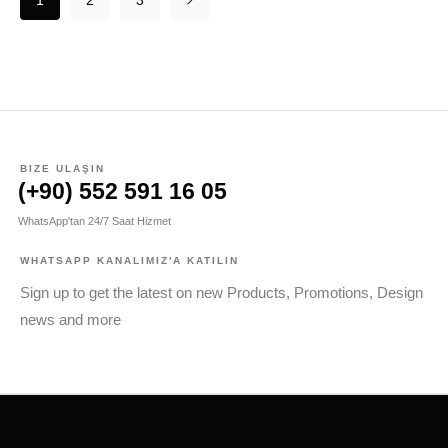
1
2
3
BIZE ULAŞIN
(+90) 552 591 16 05
WhatsApp'tan 24/7 Saat Hizmet
WHATSAPP KANALIMIZ'A KATILIN
Sign up to get the latest on new Products, Promotions, Design
news and more