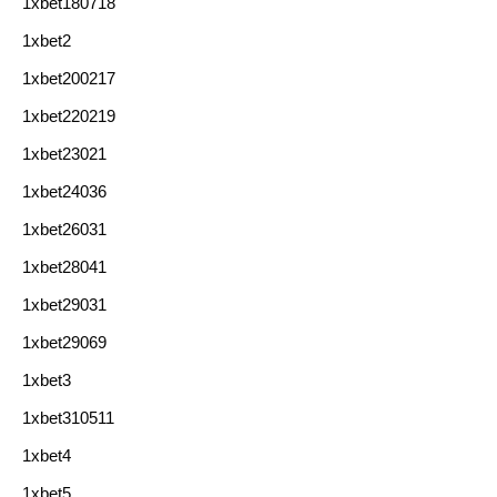
1xbet180718
1xbet2
1xbet200217
1xbet220219
1xbet23021
1xbet24036
1xbet26031
1xbet28041
1xbet29031
1xbet29069
1xbet3
1xbet310511
1xbet4
1xbet5