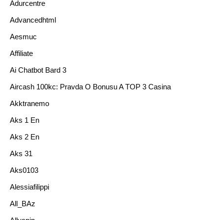
Adurcentre
Advancedhtml
Aesmuc
Affiliate
Ai Chatbot Bard 3
Aircash 100kc: Pravda O Bonusu A TOP 3 Casina
Akktranemo
Aks 1 En
Aks 2 En
Aks 31
Aks0103
Alessiafilippi
All_BAz