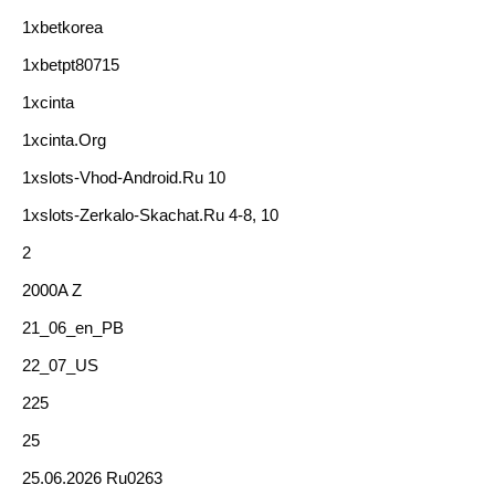
1xbetkorea
1xbetpt80715
1xcinta
1xcinta.org
1xslots-Vhod-Android.ru 10
1xslots-Zerkalo-Skachat.ru 4-8, 10
2
2000A Z
21_06_en_PB
22_07_US
225
25
25.06.2026 Ru0263