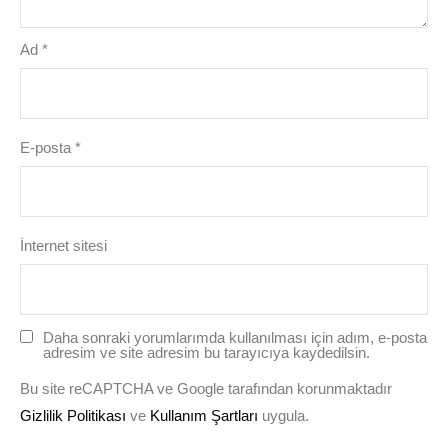
Ad
*
E-posta
*
İnternet sitesi
Daha sonraki yorumlarımda kullanılması için adım, e-posta
adresim ve site adresim bu tarayıcıya kaydedilsin.
Bu site reCAPTCHA ve Google tarafından korunmaktadır
Gizlilik Politikası
ve
Kullanım Şartları
uygula.