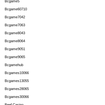
Bcgame5
Bcgame60710
Bcgame7042
Bcgame7063
Bcgame8043
Bcgame8064
Bcgame9051
Bcgame9065
Bcgamehub
Bcgames10066
Bcgames13055
Bcgames28065
Bcgames30066
Beef Casino