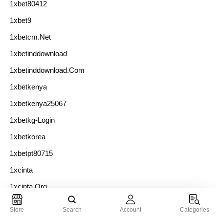
1xbet80412
1xbet9
1xbetcm.net
1xbetinddownload
1xbetinddownload.com
1xbetkenya
1xbetkenya25067
1xbetkg-Login
1xbetkorea
1xbetpt80715
1xcinta
1xcinta.org
1xslots-Vhod-Android.ru 10
Store
Search
Account
Categories