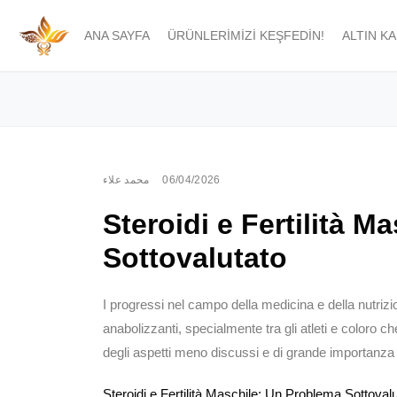
ANA SAYFA
ÜRÜNLERIMIZI KEŞFEDIN!
ALTIN K
محمد علاء
06/04/2026
Steroidi e Fertilità 
Sottovalutato
I progressi nel campo della medicina e della nutrizi
anabolizzanti, specialmente tra gli atleti e coloro c
degli aspetti meno discussi e di grande importanza rig
Steroidi e Fertilità Maschile: Un Problema Sottoval