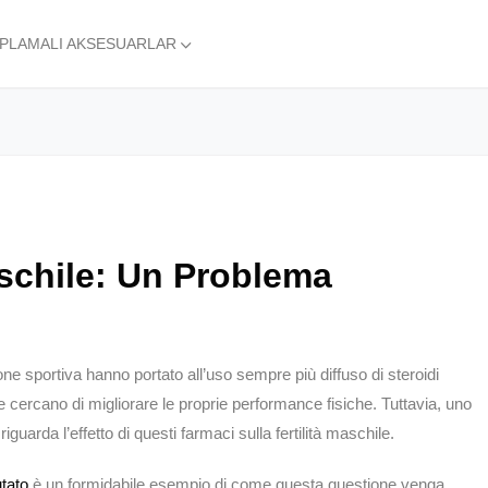
APLAMALI AKSESUARLAR
Maschile: Un Problema
one sportiva hanno portato all’uso sempre più diffuso di steroidi
he cercano di migliorare le proprie performance fisiche. Tuttavia, uno
uarda l’effetto di questi farmaci sulla fertilità maschile.
utato
è un formidabile esempio di come questa questione venga