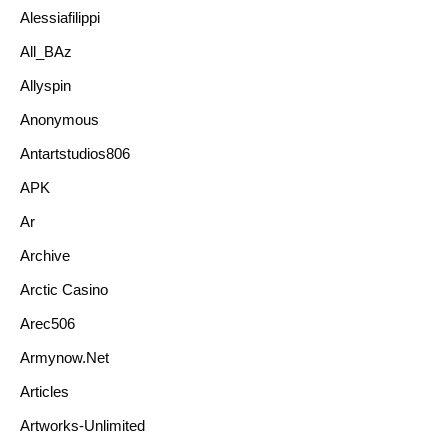
Alessiafilippi
All_BAz
Allyspin
Anonymous
Antartstudios806
APK
Ar
Archive
Arctic Casino
Arec506
Armynow.net
Articles
Artworks-Unlimited