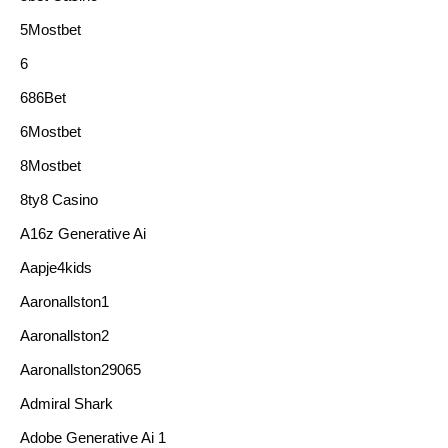
5Mostbet
6
686Bet
6Mostbet
8Mostbet
8ty8 Casino
A16z Generative Ai
Aapje4kids
Aaronallston1
Aaronallston2
Aaronallston29065
Admiral Shark
Adobe Generative Ai 1