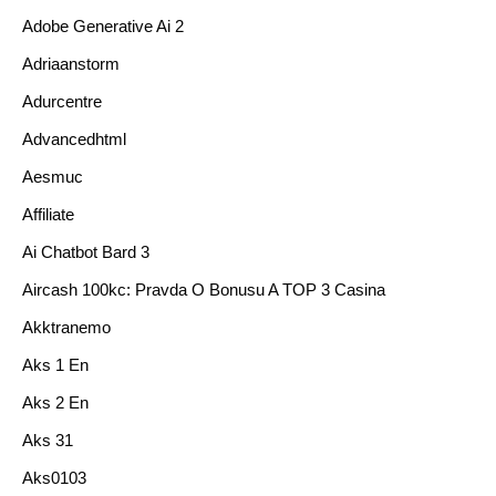
Adobe Generative Ai 2
Adriaanstorm
Adurcentre
Advancedhtml
Aesmuc
Affiliate
Ai Chatbot Bard 3
Aircash 100kc: Pravda O Bonusu A TOP 3 Casina
Akktranemo
Aks 1 En
Aks 2 En
Aks 31
Aks0103