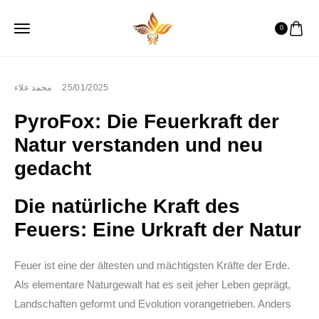
0
محمد علاء
25/01/2025
PyroFox: Die Feuerkraft der
Natur verstanden und neu
gedacht
Die natürliche Kraft des
Feuers: Eine Urkraft der Natur
Feuer ist eine der ältesten und mächtigsten Kräfte der Erde.
Als elementare Naturgewalt hat es seit jeher Leben geprägt,
Landschaften geformt und Evolution vorangetrieben. Anders