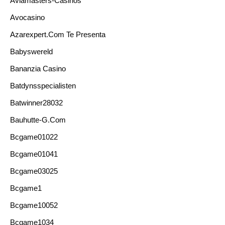
Aviamasters-Casinos
Avocasino
Azarexpert.com Te Presenta
Babyswereld
Bananzia Casino
Batdynsspecialisten
Batwinner28032
Bauhutte-G.com
Bcgame01022
Bcgame01041
Bcgame03025
Bcgame1
Bcgame10052
Bcgame1034