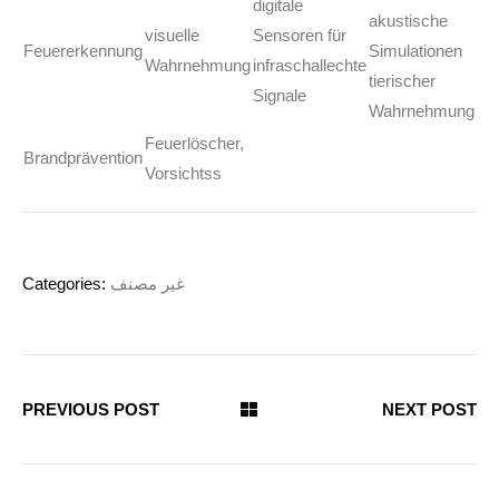
digitale
akustische
visuelle
Sensoren für
Feuererkennung
Simulationen
Wahrnehmung
infraschallechte
tierischer
Signale
Wahrnehmung
Feuerlöscher,
Brandprävention
Vorsichtss
Categories:
غير مصنف
PREVIOUS POST
NEXT POST