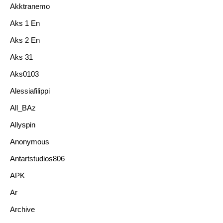
Akktranemo
Aks 1 En
Aks 2 En
Aks 31
Aks0103
Alessiafilippi
All_BAz
Allyspin
Anonymous
Antartstudios806
APK
Ar
Archive