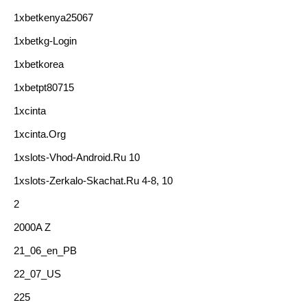
1xbetkenya25067
1xbetkg-Login
1xbetkorea
1xbetpt80715
1xcinta
1xcinta.org
1xslots-Vhod-Android.ru 10
1xslots-Zerkalo-Skachat.ru 4-8, 10
2
2000A Z
21_06_en_PB
22_07_US
225