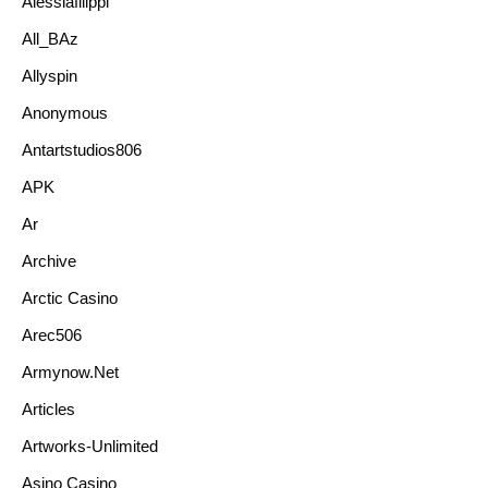
Alessiafilippi
All_BAz
Allyspin
Anonymous
Antartstudios806
APK
Ar
Archive
Arctic Casino
Arec506
Armynow.net
Articles
Artworks-Unlimited
Asino Casino