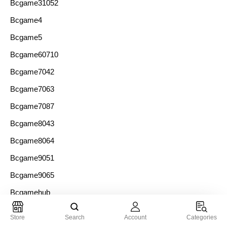
Bcgame31052
Bcgame4
Bcgame5
Bcgame60710
Bcgame7042
Bcgame7063
Bcgame7087
Bcgame8043
Bcgame8064
Bcgame9051
Bcgame9065
Bcgamehub
Bcgames10066
Store
Search
Account
Categories
Bcgames13055