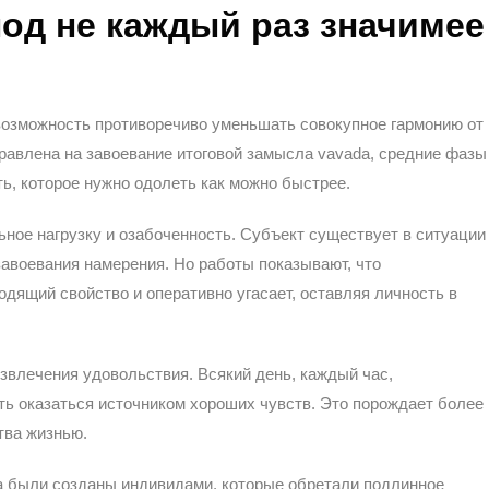
лод не каждый раз значимее
возможность противоречиво уменьшать совокупное гармонию от
правлена на завоевание итоговой замысла vavada, средние фазы
ь, которое нужно одолеть как можно быстрее.
ное нагрузку и озабоченность. Субъект существует в ситуации
авоевания намерения. Но работы показывают, что
одящий свойство и оперативно угасает, оставляя личность в
звлечения удовольствия. Всякий день, каждый час,
ть оказаться источником хороших чувств. Это порождает более
тва жизнью.
 были созданы индивидами, которые обретали подлинное