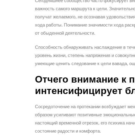
Сегодняшнее сообщество часто фокусирует вни
важность самого маршрута к цели. Значительн
получат желаемого, не осознавая удовольстви
хода работы. Понимание значимости хода рас
от обыденной деятельности.
Способность обнаруживать наслаждение в теч
уровень жизни, степень напряжения и совокупн
умеющие ценить следование к цели вавада, ощ
Отчего внимание к 
интенсифицирует б
Сосредоточение на протекании возбуждает ме
образом усиливают позитивные эмоциональные
настоящий временной отрезок, его психика на
состояние радости и комфорта.