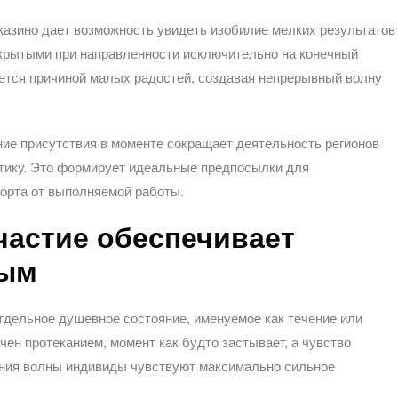
казино дает возможность увидеть изобилие мелких результатов
скрытыми при направленности исключительно на конечный
ается причиной малых радостей, создавая непрерывный волну
ие присутствия в моменте сокращает деятельность регионов
итику. Это формирует идеальные предпосылки для
орта от выполняемой работы.
частие обеспечивает
ным
тдельное душевное состояние, именуемое как течение или
чен протеканием, момент как будто застывает, а чувство
вения волны индивиды чувствуют максимально сильное