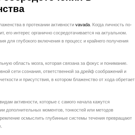
нства
блаженства в протекании активности
vavada
. Когда личность по-
ит, его интерес органично сосредотачивается на актуальном.
ия для глубокого включения в процесс и крайнего получения
ьную область мозга, которая связана за фокус и понимание.
ной сети сознания, ответственной за дрейф соображений и
четкости и присутствия, в котором блаженство от хода обретает
видам активности, которые с самого начала кажутся
ии дополнительных моментов, тонкостей или методов
тремление осмыслить глубинные системы течения превращают
.