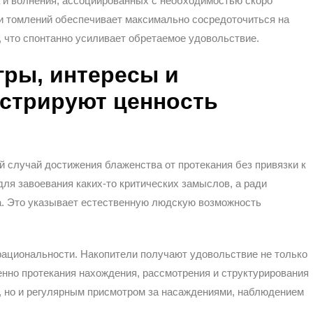
 и волнения, ассоциированных с необходимостью скоро
 и томлений обеспечивает максимально сосредоточиться на
, что спонтанно усиливает обретаемое удовольствие.
гры, интересы и
стрируют ценность
й случай достижения блаженства от протекания без привязки к
ля завоевания каких-то критических замыслов, а ради
а. Это указывает естественную людскую возможность
ациональности. Накопители получают удовольствие не только
енно протекания нахождения, рассмотрения и структурирования
, но и регулярным присмотром за насаждениями, наблюдением