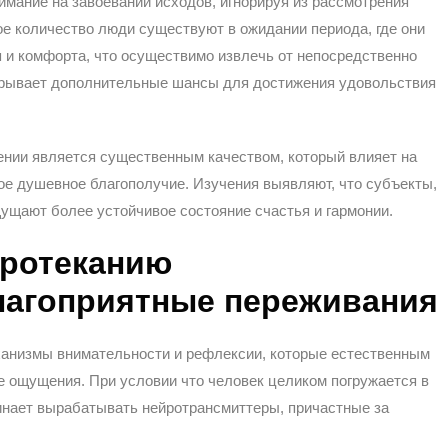
мание на завоевании исходов, игнорируя из рассмотрения
ое количество люди существуют в ожидании периода, где они
я и комфорта, что осуществимо извлечь от непосредственно
крывает дополнительные шансы для достижения удовольствия
ении является существенным качеством, который влияет на
ое душевное благополучие. Изучения выявляют, что субъекты,
ущают более устойчивое состояние счастья и гармонии.
протеканию
лагоприятные переживания
ханизмы внимательности и рефлексии, которые естественным
 ощущения. При условии что человек целиком погружается в
чинает вырабатывать нейротрансмиттеры, причастные за