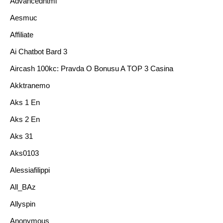
Advancedhtml
Aesmuc
Affiliate
Ai Chatbot Bard 3
Aircash 100kc: Pravda O Bonusu A TOP 3 Casina
Akktranemo
Aks 1 En
Aks 2 En
Aks 31
Aks0103
Alessiafilippi
All_BAz
Allyspin
Anonymous