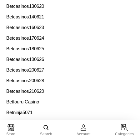
Betcasinos130620
Betcasinos140621
Betcasinos160623
Betcasinos170624
Betcasinos180625
Betcasinos190626
Betcasinos200627
Betcasinos200628
Betcasinos210629
Betfouru Casino
Betninja5071
Betonred
Betting29011
Store
Search
Account
Categories