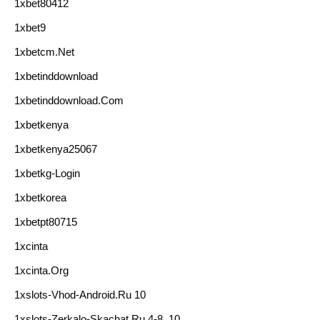
1xbet80412
1xbet9
1xbetcm.net
1xbetinddownload
1xbetinddownload.com
1xbetkenya
1xbetkenya25067
1xbetkg-Login
1xbetkorea
1xbetpt80715
1xcinta
1xcinta.org
1xslots-Vhod-Android.ru 10
1xslots-Zerkalo-Skachat.ru 4-8, 10