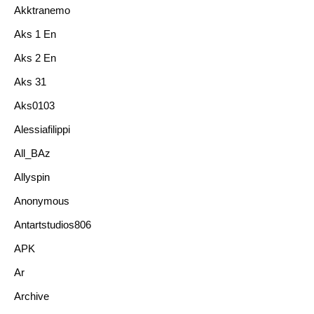
Akktranemo
Aks 1 En
Aks 2 En
Aks 31
Aks0103
Alessiafilippi
All_BAz
Allyspin
Anonymous
Antartstudios806
APK
Ar
Archive