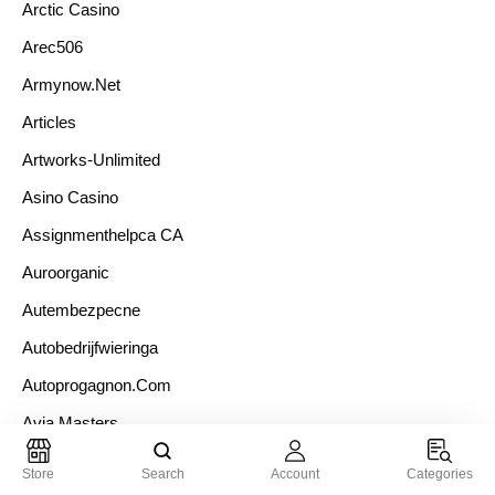
Arctic Casino
Arec506
Armynow.net
Articles
Artworks-Unlimited
Asino Casino
Assignmenthelpca CA
Auroorganic
Autembezpecne
Autobedrijfwieringa
Autoprogagnon.com
Avia Masters
Avia Masters Casino
Store
Search
Account
Categories