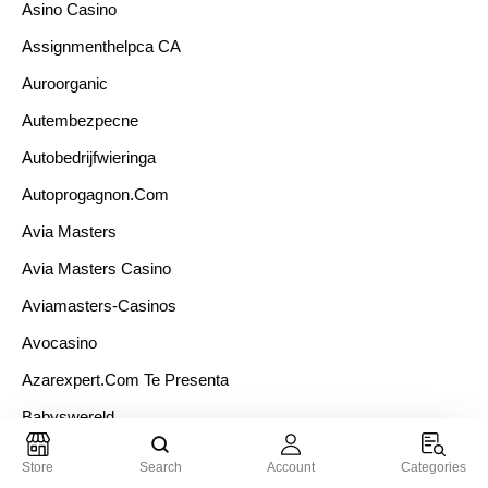
Asino Casino
Assignmenthelpca CA
Auroorganic
Autembezpecne
Autobedrijfwieringa
Autoprogagnon.com
Avia Masters
Avia Masters Casino
Aviamasters-Casinos
Avocasino
Azarexpert.com Te Presenta
Babyswereld
Bananzia Casino
Store
Search
Account
Categories