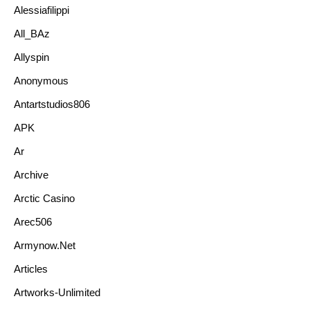
Alessiafilippi
All_BAz
Allyspin
Anonymous
Antartstudios806
APK
Ar
Archive
Arctic Casino
Arec506
Armynow.net
Articles
Artworks-Unlimited