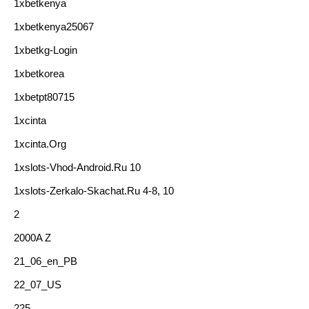
1xbetkenya
1xbetkenya25067
1xbetkg-Login
1xbetkorea
1xbetpt80715
1xcinta
1xcinta.org
1xslots-Vhod-Android.ru 10
1xslots-Zerkalo-Skachat.ru 4-8, 10
2
2000A Z
21_06_en_PB
22_07_US
225