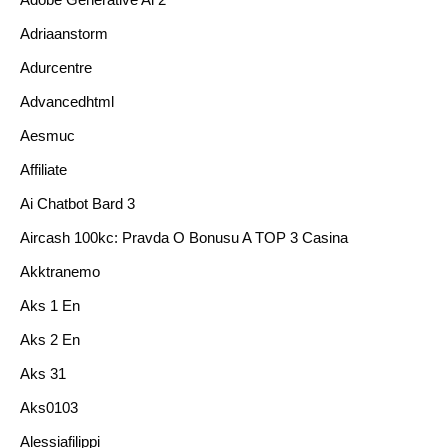
Adriaanstorm
Adurcentre
Advancedhtml
Aesmuc
Affiliate
Ai Chatbot Bard 3
Aircash 100kc: Pravda O Bonusu A TOP 3 Casina
Akktranemo
Aks 1 En
Aks 2 En
Aks 31
Aks0103
Alessiafilippi