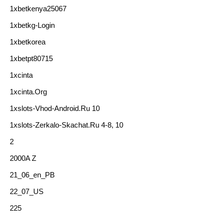
1xbetkenya25067
1xbetkg-Login
1xbetkorea
1xbetpt80715
1xcinta
1xcinta.org
1xslots-Vhod-Android.ru 10
1xslots-Zerkalo-Skachat.ru 4-8, 10
2
2000A Z
21_06_en_PB
22_07_US
225