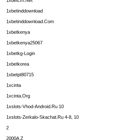
1xbetcm.net
1xbetinddownload
1xbetinddownload.com
1xbetkenya
1xbetkenya25067
1xbetkg-Login
1xbetkorea
1xbetpt80715
1xcinta
1xcinta.org
1xslots-Vhod-Android.ru 10
1xslots-Zerkalo-Skachat.ru 4-8, 10
2
2000A Z