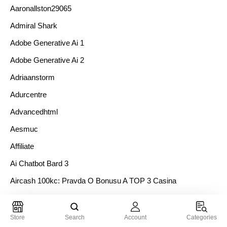
Aaronallston29065
Admiral Shark
Adobe Generative Ai 1
Adobe Generative Ai 2
Adriaanstorm
Adurcentre
Advancedhtml
Aesmuc
Affiliate
Ai Chatbot Bard 3
Aircash 100kc: Pravda O Bonusu A TOP 3 Casina
Akktranemo
Aks 1 En
Store
Search
Account
Categories