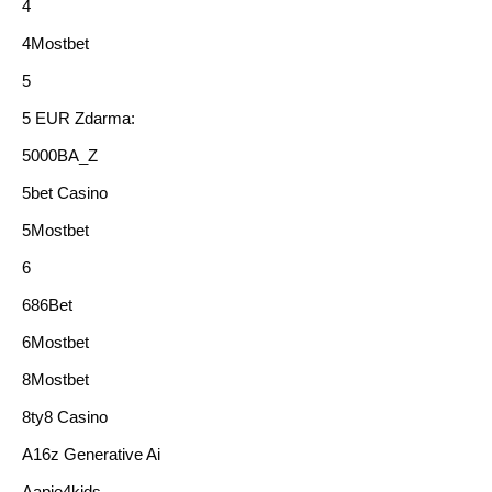
4
4Mostbet
5
5 EUR Zdarma:
5000BA_Z
5bet Casino
5Mostbet
6
686Bet
6Mostbet
8Mostbet
8ty8 Casino
A16z Generative Ai
Aapje4kids