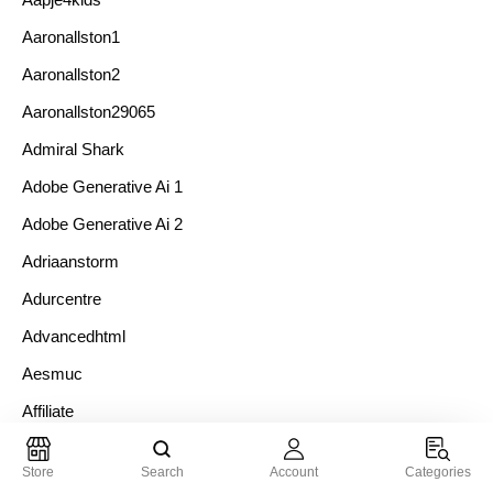
Aaronallston1
Aaronallston2
Aaronallston29065
Admiral Shark
Adobe Generative Ai 1
Adobe Generative Ai 2
Adriaanstorm
Adurcentre
Advancedhtml
Aesmuc
Affiliate
Ai Chatbot Bard 3
Store
Search
Account
Categories
Aircash 100kc: Pravda O Bonusu A TOP 3 Casina