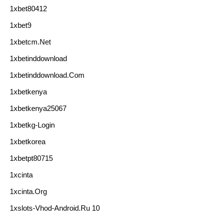
1xbet80412
1xbet9
1xbetcm.net
1xbetinddownload
1xbetinddownload.com
1xbetkenya
1xbetkenya25067
1xbetkg-Login
1xbetkorea
1xbetpt80715
1xcinta
1xcinta.org
1xslots-Vhod-Android.ru 10