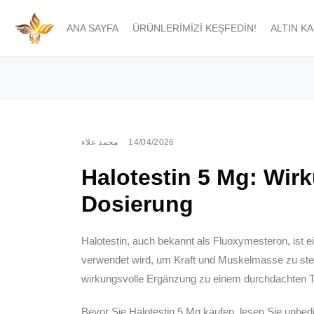
ANA SAYFA
ÜRÜNLERIMIZI KEŞFEDIN!
ALTIN K
محمد علاء
14/04/2026
Halotestin 5 Mg: Wi
Dosierung
Halotestin, auch bekannt als Fluoxymesteron, ist e
verwendet wird, um Kraft und Muskelmasse zu steig
wirkungsvolle Ergänzung zu einem durchdachten T
Bevor Sie Halotestin 5 Mg kaufen, lesen Sie unbed