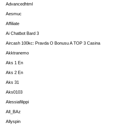
Advancedhtml
Aesmuc
Affiliate
Ai Chatbot Bard 3
Aircash 100kc: Pravda O Bonusu A TOP 3 Casina
Akktranemo
Aks 1 En
Aks 2 En
Aks 31
Aks0103
Alessiafilippi
All_BAz
Allyspin