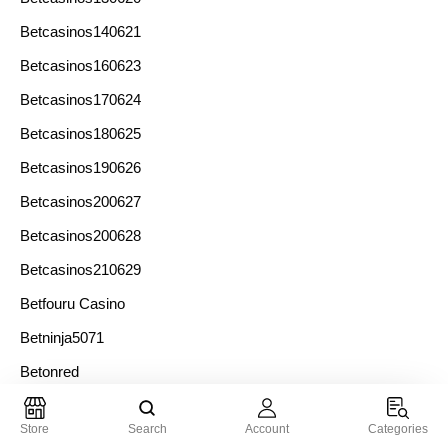
Betcasinos140621
Betcasinos160623
Betcasinos170624
Betcasinos180625
Betcasinos190626
Betcasinos200627
Betcasinos200628
Betcasinos210629
Betfouru Casino
Betninja5071
Betonred
Betting29011
Store
Search
Account
Categories
Bettingcasino1