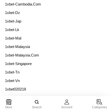
1xbet-Cambodia.com
1xbet-Dz
1xbet-Jap
1xbet-Lk
1xbet-Mal
1xbet-Malaysia
1xbet-Malaysia.com
1xbet-Singapore
1xbet-Tn
1xbet-Vn
1xbet020218
1xbet06021
1xbet08021
Store
Search
Account
Categories