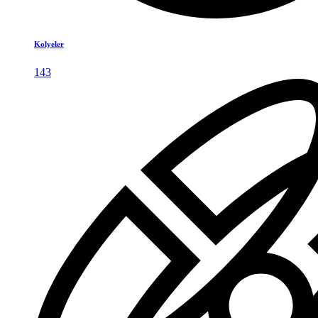
Kolyeler
143