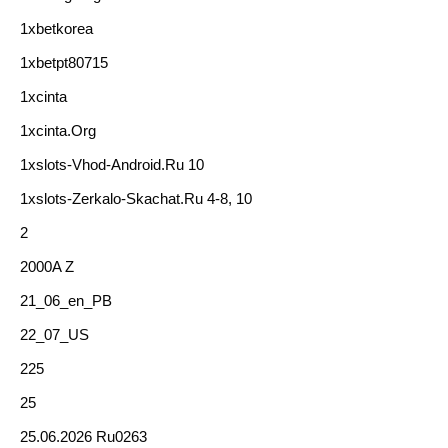
1xbetkorea
1xbetpt80715
1xcinta
1xcinta.org
1xslots-Vhod-Android.ru 10
1xslots-Zerkalo-Skachat.ru 4-8, 10
2
2000A Z
21_06_en_PB
22_07_US
225
25
25.06.2026 Ru0263