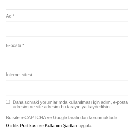
Ad
*
E-posta
*
İnternet sitesi
Daha sonraki yorumlarımda kullanılması için adım, e-posta
adresim ve site adresim bu tarayıcıya kaydedilsin.
Bu site reCAPTCHA ve Google tarafından korunmaktadır
Gizlilik Politikası
ve
Kullanım Şartları
uygula.