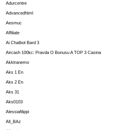
Adurcentre
Advancedhtml
Aesmuc
Affiliate
Ai Chatbot Bard 3
Aircash 100kc: Pravda O Bonusu A TOP 3 Casina
Akktranemo
Aks 1 En
Aks 2 En
Aks 31
Aks0103
Alessiafilippi
All_BAz