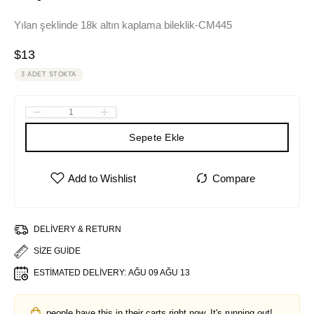
Yılan şeklinde 18k altın kaplama bileklik-CM445
$
13
3 ADET STOKTA
Sepete Ekle
DELIVERY & RETURN
SIZE GUIDE
ESTIMATED DELIVERY:
AĞU 09 AĞU 13
people have this in their carts right now. It's running out!