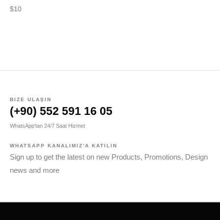
$
10
$
1
BIZE ULAŞIN
(+90) 552 591 16 05
WhatsApp'tan 24/7 Saat Hizmet
WHATSAPP KANALIMIZ'A KATILIN
Sign up to get the latest on new Products, Promotions, Design
news and more