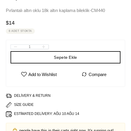
Pırlantalı altın oklu 18k altın kaplama bileklik-CM440
$
14
6 ADET STOKTA
Sepete Ekle
DELIVERY & RETURN
SIZE GUIDE
ESTIMATED DELIVERY:
AĞU 10 AĞU 14
people have this in their carts right now. It's running out!