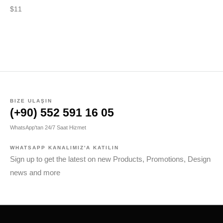
$
11
$
1
BIZE ULAŞIN
(+90) 552 591 16 05
WhatsApp'tan 24/7 Saat Hizmet
WHATSAPP KANALIMIZ'A KATILIN
Sign up to get the latest on new Products, Promotions, Design
news and more