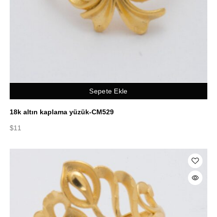
Sepete Ekle
18k altın kaplama yüzük-CM529
$
11