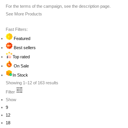
For the terms of the campaign, see the description page.
See More Products
Fast Filters:
Featured
Best sellers
Top rated
On Sale
In Stock
Showing
1
–
12
of
163
results
Filter
Show
9
12
18