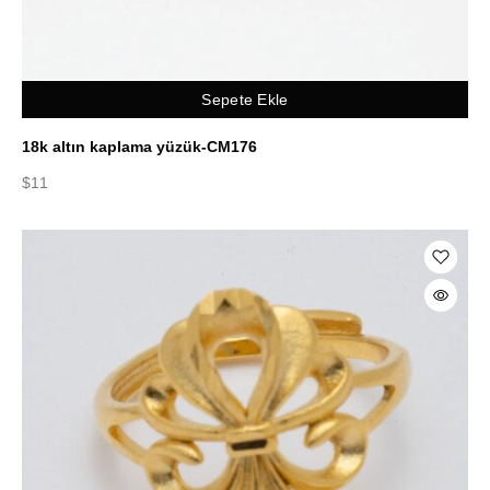
Sepete Ekle
18k altın kaplama yüzük-CM176
$
11