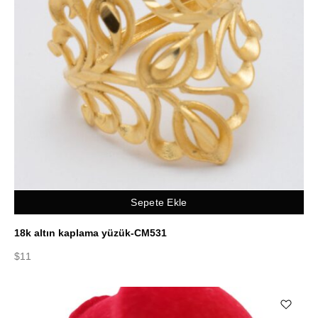
Sepete Ekle
18k altın kaplama yüzük-CM531
$
11