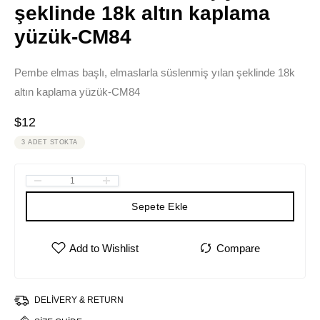
şeklinde 18k altın kaplama
yüzük-CM84
Pembe elmas başlı, elmaslarla süslenmiş yılan şeklinde 18k
altın kaplama yüzük-CM84
$
12
3 ADET STOKTA
Sepete Ekle
DELIVERY & RETURN