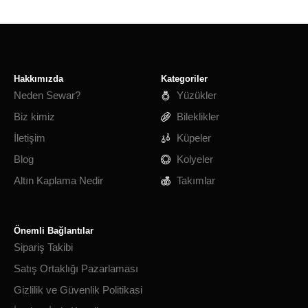
Hakkımızda
Kategoriler
Neden Sewar?
Yüzükler
Biz kimiz
Bileklikler
İletişim
Küpeler
Blog
Kolyeler
Altın Kaplama Nedir
Takımlar
Önemli Bağlantılar
Sipariş Takibi
Satış Ortaklığı Pazarlaması
Gizlilik ve Güvenlik Politikasi