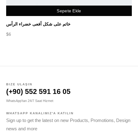
Sepete Ekle
لية
خاتم على شكل أفعى خضراء الرأس
$
6
$
5
BIZE ULAŞIN
(+90) 552 591 16 05
WhatsApp'tan 24/7 Saat Hizmet
WHATSAPP KANALIMIZ'A KATILIN
Sign up to get the latest on new Products, Promotions, Design
news and more