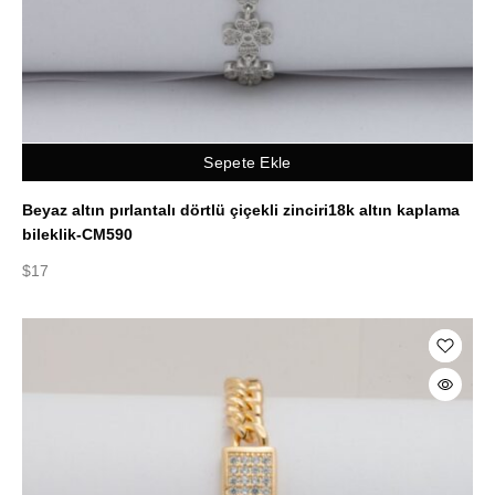
Sepete Ekle
Beyaz altın pırlantalı dörtlü çiçekli zinciri18k altın kaplama
bileklik-CM590
$
17