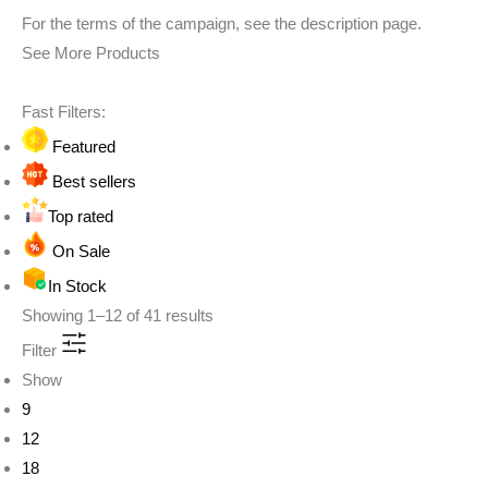
For the terms of the campaign, see the description page.
See More Products
Fast Filters:
Featured
Best sellers
Top rated
On Sale
In Stock
Showing
1
–
12
of
41
results
Filter
Show
9
12
18