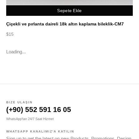
Sepete Ekle
Çiçekli ve pırlanta daireli 18k altın kaplama bileklik-CM7
$
15
Loading...
BIZE ULAŞIN
(+90) 552 591 16 05
WhatsApp'tan 24/7 Saat Hizmet
WHATSAPP KANALIMIZ'A KATILIN
Sign up to get the latest on new Products, Promotions, Design