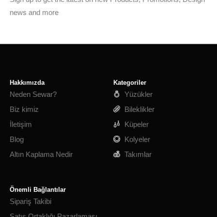
news and more
Hakkımızda
Kategoriler
Neden Sewar?
Yüzükler
Biz kimiz
Bileklikler
İletişim
Küpeler
Blog
Kolyeler
Altın Kaplama Nedir
Takımlar
Önemli Bağlantılar
Sipariş Takibi
Satış Ortaklığı Pazarlaması