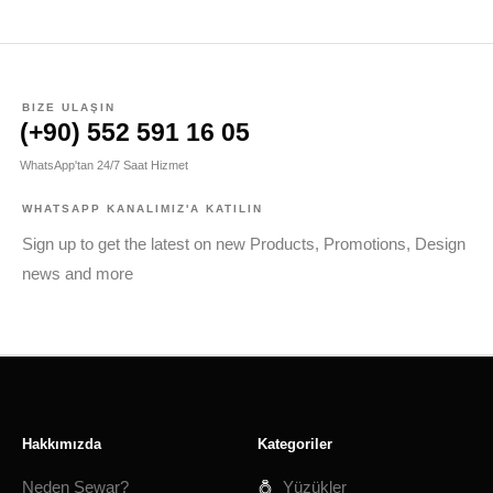
BIZE ULAŞIN
(+90) 552 591 16 05
WhatsApp'tan 24/7 Saat Hizmet
WHATSAPP KANALIMIZ'A KATILIN
Sign up to get the latest on new Products, Promotions, Design
news and more
Hakkımızda
Kategoriler
Neden Sewar?
Yüzükler